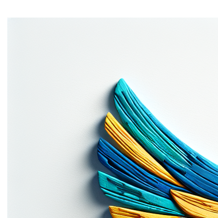
Home
Ontdek de eindeloze mogelijkheden van
papier-
mache.be
! Deze unieke domeinnaam spreekt direct tot
de verbeelding en nodigt uit tot creativiteit. Perfect voor
een webshop, kunstenaarsportfolio of DIY-blog. Met zijn
makkelijk te onthouden en specifieke naam, trekt het de
juiste doelgroep aan. Maak
jouw
droom werkelijkheid