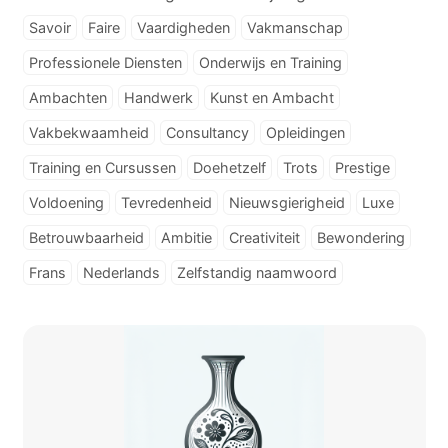
Savoir
Faire
Vaardigheden
Vakmanschap
Professionele Diensten
Onderwijs en Training
Ambachten
Handwerk
Kunst en Ambacht
Vakbekwaamheid
Consultancy
Opleidingen
Training en Cursussen
Doehetzelf
Trots
Prestige
Voldoening
Tevredenheid
Nieuwsgierigheid
Luxe
Betrouwbaarheid
Ambitie
Creativiteit
Bewondering
Frans
Nederlands
Zelfstandig naamwoord