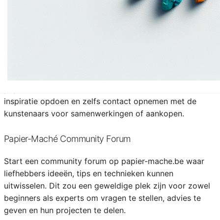
papier-maché kunstwerken kunnen maken, onder
begeleiding van ervaren instructeurs.
Galerij van Papier-Maché Kunstwerken
Creëer een online galerij waar kunstenaars hun papier-
maché creaties kunnen tentoonstellen. Bezoekers van
papier-mache.be kunnen door de kunstwerken bladeren,
inspiratie opdoen en zelfs contact opnemen met de
kunstenaars voor samenwerkingen of aankopen.
Papier-Maché Community Forum
Start een community forum op papier-mache.be waar
liefhebbers ideeën, tips en technieken kunnen
uitwisselen. Dit zou een geweldige plek zijn voor zowel
beginners als experts om vragen te stellen, advies te
geven en hun projecten te delen.