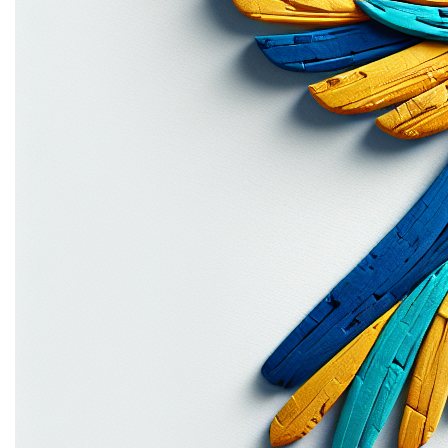
met
papier-mache.be
!
Mogelijke toepassingen
Contact
Ontdek meer domeinen
DIY Papier-Maché Projecten
Op papier-mache.be kun je een uitgebreide verzameling
van doe-het-zelf projecten vinden, compleet met
stapsgewijze instructies en foto's. Van eenvoudige
dierenfiguren tot complexe kunstwerken, deze site
inspireert zowel beginners als gevorderden om creatief
aan de slag te gaan met papier-maché.
Workshops en Cursussen
Bied workshops en cursussen aan via papier-mache.be,
zowel fysiek als online. Gebruikers kunnen zich
inschrijven voor lessen waarin ze leren hoe ze hun eigen