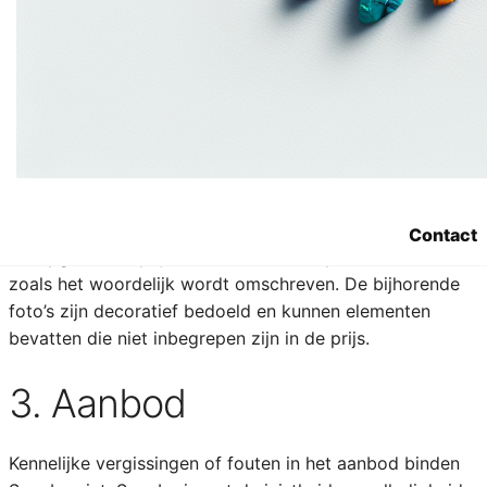
2. Prijs
Alle vermelde prijzen zijn uitgedrukt in EURO, steeds
exclusief BTW en alle andere verplicht door de Klant te
dragen taksen of belastingen.
Indien leverings-, reservatie- of administratieve kosten
worden aangerekend, wordt dit apart vermeld.
Contact
De opgave van prijs slaat uitsluitend op de artikelen
zoals het woordelijk wordt omschreven. De bijhorende
foto’s zijn decoratief bedoeld en kunnen elementen
bevatten die niet inbegrepen zijn in de prijs.
3. Aanbod
Kennelijke vergissingen of fouten in het aanbod binden