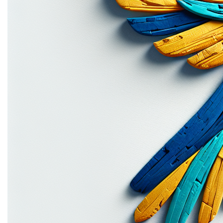
zijn van toepassing op elke bestelling die geplaatst
wordt door een bezoeker van deze e-commerce website
(‘Klant’).Deze Algemene Voorwaarden (‘Voorwaarden’)
zijn van toepassing op elke bestelling die geplaatst
wordt door een bezoeker van deze e-commerce website
(‘Klant’).Deze Algemene Voorwaarden (‘Voorwaarden’)
zijn van toepassing op elke bestelling die geplaatst
wordt door een bezoeker van deze e-commerce website
(‘Klant’). Bij het plaatsen van een bestelling via de
webwinkel van Sara.be moet de Klant deze Voorwaarden
uitdrukkelijk aanvaarden, waarmee hij instemt met de
toepasselijkheid van deze Voorwaarden, met uitsluiting
van alle andere voorwaarden. Bijkomende voorwaarden
van de Klant worden uitgesloten, tenzij deze
voorafgaandelijk, schriftelijk en uitdrukkelijk door
Sara.be aanvaard zijn.