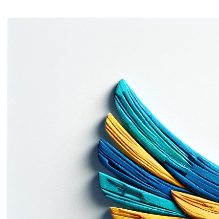
Ondernemingsgegevens
Edge.be NV, met vennootschapszetel te 2060
Antwerpen, Oudesteenweg 87 bus 3, KBO nr.
0459.777.624, handel voerend onder de handelsnaam
Sara.be.
1. Algemene bepalingen
De e-commerce website van Sara.be biedt haar klanten
de mogelijkheid om domeinnamen te registreren, kopen,
huren, verkopen, verhuren en exploiteren.
Deze Algemene Voorwaarden (‘Voorwaarden’) zijn van
toepassing op elke bestelling die geplaatst wordt door
een bezoeker van deze e-commerce website
(‘Klant’).Deze Algemene Voorwaarden (‘Voorwaarden’)